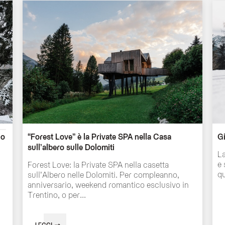
no
“Forest Love” è la Private SPA nella Casa
Gi
sull’albero sulle Dolomiti
La
e 
Forest Love: la Private SPA nella casetta
qu
sull’Albero nelle Dolomiti. Per compleanno,
anniversario, weekend romantico esclusivo in
Trentino, o per...