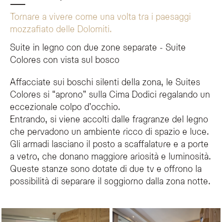
Tornare a vivere come una volta tra i paesaggi
mozzafiato delle Dolomiti.
*
EMAIL
Suite in legno con due zone separate - Suite
Colores con vista sul bosco
TELEFONO
Affacciate sui boschi silenti della zona, le Suites
Colores si “aprono” sulla Cima Dodici regalando un
NOTE
eccezionale colpo d’occhio.
Entrando, si viene accolti dalle fragranze del legno
che pervadono un ambiente ricco di spazio e luce.
Gli armadi lasciano il posto a scaffalature e a porte
Ho letto e accettato l'informativa sulla privacy e il
a vetro, che donano maggiore ariosità e luminosità.
trattamento dei dati personali.
Queste stanze sono dotate di due tv e offrono la
Iscrivimi alla newsletter!
possibilità di separare il soggiorno dalla zona notte.