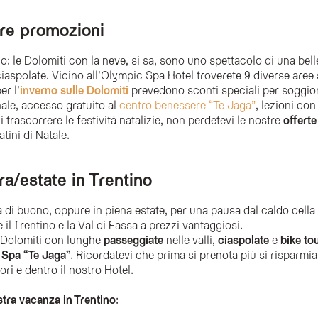
tre promozioni
no: le Dolomiti con la neve, si sa, sono uno spettacolo di una bel
spolate. Vicino all’Olympic Spa Hotel troverete 9 diverse aree s
er l’
inverno sulle Dolomiti
prevedono sconti speciali per soggior
nale, accesso gratuito al
centro benessere “Te Jaga”
, lezioni con
i trascorrere le festività natalizie, non perdetevi le nostre
offert
tini di Natale.
a/estate in Trentino
 di buono, oppure in piena estate, per una pausa dal caldo della c
il Trentino e la Val di Fassa a prezzi vantaggiosi.
e Dolomiti con lunghe
passeggiate
nelle valli,
ciaspolate
e
bike to
a
Spa “Te Jaga”
. Ricordatevi che prima si prenota più si risparmi
ori e dentro il nostro Hotel.
ostra vacanza in Trentino
: