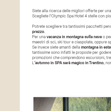
Quali tipologie di offerte offre l'Olympic Spa
Siete alla ricerca delle migliori offerte per u
Scegliete l’Olympic Spa Hotel 4 stelle con pis
L'Olympic Spa Hotel offre una varietà di pacchetti st
Come posso prenotare le offerte dell'hotel?
Potrete scegliere tra tantissimi pacchetti pens
È possibile prenotare le promozioni direttamente sul si
prezzo
.
Quali servizi includono le offerte invernali?
Per una
vacanza in montagna sulla neve
o per
maestri di sci, ski tour e ciaspolate, oppure s
Le offerte invernali dell'Olympic Spa Hotel includono sp
Se invece siete amanti della
montagna in esta
L'Olympic Spa Hotel propone offerte per la 
tantissime sono infatti le proposte per godere 
Sì, l'Olympic Spa Hotel propone pacchetti autunnali pe
promozioni che comprendono escursioni, trekki
L
'autunno in SPA sarà magico in Trentino
, no