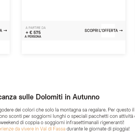
A PARTIRE DA
A
SCOPRI L'OFFERTA
+ € 575
A PERSONA
acanza sulle Dolomiti in Autunno
odere dei colori che solo la montagna sa regalare. Per questo il 
no sconti per soggiorni lunghi o speciali pacchetti con attivit
weekend di coppia o soggiorni infrasettimanali rigeneranti!
erienze da vivere in Val di Fassa
durante le giornate di pioggia!