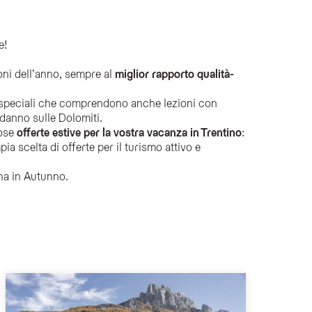
e!
 weekend romantici, e soggiorni benessere in autunno, sempre con il miglior rappo
ioni dell’anno, sempre al
miglior rapporto qualità-
a e della cancellazione gratuita fino a 14 giorni prima dell'arrivo.
speciali che comprendono anche lezioni con
odanno sulle Dolomiti.
zioni di sci, ciaspolate e pacchetti per le festività natalizie.
rose
offerte estive per la vostra vacanza in Trentino
:
ia scelta di offerte per il turismo attivo e
e attività come escursioni e tour in mountain bike o e-bike.
gna in Autunno.