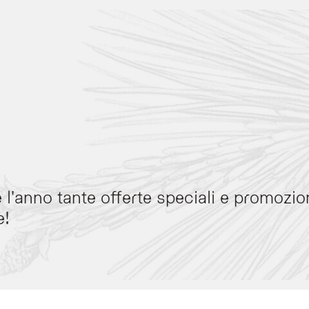
'anno tante offerte speciali e promozion
e!
n Trentino, offre una selezione di pacchetti stagionali che garantiscono il miglio
trekking, escursioni e tour in bicicletta nelle Dolomiti.
includono ski tour, lezioni con maestri di sci e ciaspolate, con accesso al compr
etreat", percorsi di longevità "Cold Therapy", esperienze di "Ladin Soul" e soggior
tale, Capodanno, Pasqua e soggiorni rigeneranti nei colori dell'autunno.
ciale includono vantaggi come la cancellazione gratuita fino a 14 giorni prima dell'