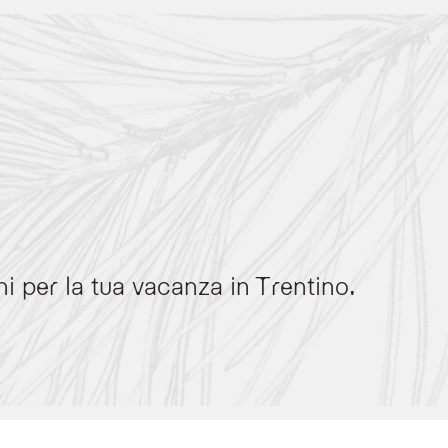
i per la tua vacanza in Trentino.
r rapporto qualità-prezzo. Le proposte includono:
ensorio Dolomiti Superski.
ni romantici in Private Spa Suite.
arrivo e la selezione preferenziale della camera.