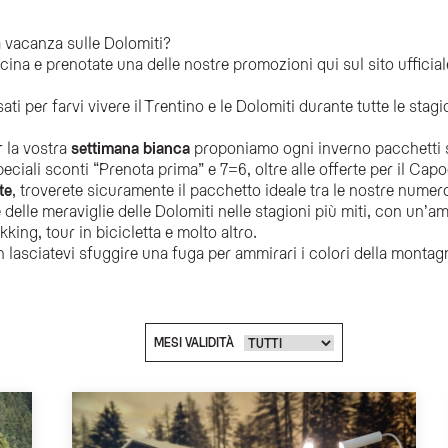
 Hotel?
na vacanza sulle Dolomiti?
cina e prenotate una delle nostre promozioni qui sul sito ufficial
agionali che includono promozioni per la settimana bianca, vacanze estive attive,
ati per farvi vivere il Trentino e le Dolomiti durante tutte le stag
to ufficiale dell'Olympic Spa Hotel, beneficiando della scelta della camera preferit
 la vostra
settimana bianca
proponiamo ogni inverno pacchetti 
peciali sconti “Prenota prima” e 7=6, oltre alle offerte per il Cap
esso sconti per soggiorni lunghi, accesso gratuito al centro benessere "Te Jaga", le
te
, troverete sicuramente il pacchetto ideale tra le nostre nume
stagione autunnale?
delle meraviglie delle Dolomiti nelle stagioni più miti, con un’amp
r ammirare i colori della montagna, che includono sconti per soggiorni prolungati 
ng, tour in bicicletta e molto altro.
n lasciatevi sfuggire una fuga per ammirari i colori della monta
MESI VALIDITÀ