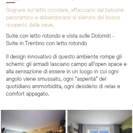
Sognare sul letto circolare, affacciarsi dal balcone
panoramico e abbandonarsi al silenzio del bosco
*
EMAIL
ricoperto dalle neve.
Suite con letto rotondo e vista sulle Dolomiti -
TELEFONO
Suite in Trentino con letto rotondo
Il design innovativo di questo ambiente rompe gli
Caratteristiche della Suite Ascoltati
NOTE
schemi: gli armadi lasciano campo all’open space e
La Suite Ascoltati all'Olympic SPA Hotel è progettata per offrire un rifugio di
alla sensazione di essere in un luogo in cui ogni
Dettagli del soggiorno
angolo viene smussato, ogni “asperità” del
Design:
Camera caratterizzata da arredi curati e letto circolare.
Panorami:
Balcone privato con affaccio diretto sulle Dolomiti.
quotidiano ammorbidita, ogni desiderio di relax e
Atmosfera:
Orientata al silenzio e al relax, in linea con l'esperienza di
Ho letto e accettato l'informativa sulla privacy e il
Servizi:
Accesso a tutti i servizi dell'hotel, ideale per soggiorni in Trent
comfort appagato.
trattamento dei dati personali.
Iscrivimi alla newsletter!
Cosa rende unica l'Ascoltati Suite dell'Olympic SPA Hotel?
L'Ascoltati Suite si distingue per il suo design esclusivo che include un letto