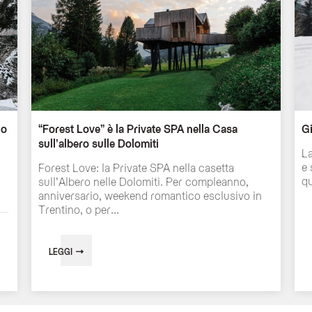
no
“Forest Love” è la Private SPA nella Casa
Gi
sull’albero sulle Dolomiti
La
e 
Forest Love: la Private SPA nella casetta
qu
sull’Albero nelle Dolomiti. Per compleanno,
anniversario, weekend romantico esclusivo in
Trentino, o per...
LEGGI