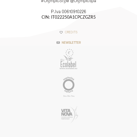
#OlympicStyle @Olympicspa
P.Iva 00610910226
CIN: IT022250A1CPCZGZR5
CREDITS
NEWSLETTER