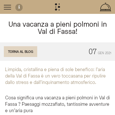
Una vacanza a pieni polmoni in
Val di Fassa!
Vivere la montagna a pieni polmoni in Val di Fassa
07
TORNA AL BLOG
GEN
2021
Soggiornare all'Olympic SPA Hotel, situato nel cuore della Val di Fassa, signif
Rituali di benessere e attività outdoor
Limpida, cristallina e piena di sole benefico: l'aria
L'offerta wellness dell'hotel integra i benefici dell'aria aperta con rituali in sa
della Val di Fassa è un vero toccasana per ripulire
Rituali Aufguss:
sessioni di vapore ed essenze naturali alternate al fr
Attività all'aria aperta:
escursioni nel paesaggio dolomitico, passeggia
dallo stress e dall’inquinamento atmosferico.
Percorsi benessere:
trattamenti mirati per la rigenerazione mentale 
Cosa significa una vacanza a pieni polmoni in Val di
Fassa ? Paesaggi mozzafiato, tantissime avventure
Cosa rende speciale l'aria della Val di Fassa?
e un’aria pura
L'aria della Val di Fassa è particolarmente limpida, cristallina e pura, offrend