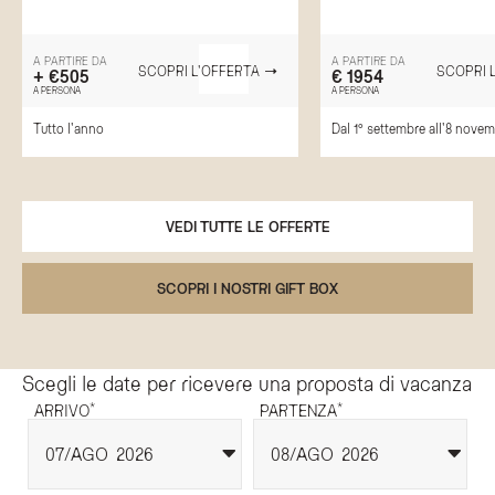
A PARTIRE DA
A PARTIRE DA
SCOPRI L'OFFERTA
SCOPRI 
+ €505
€ 1954
A PERSONA
A PERSONA
Tutto l'anno
Dal 1° settembre all'8 nove
VEDI TUTTE LE OFFERTE
SCOPRI I NOSTRI GIFT BOX
Scegli le date per ricevere una proposta di vacanza
*
*
ARRIVO
PARTENZA
07
AGO
2026
08
AGO
2026