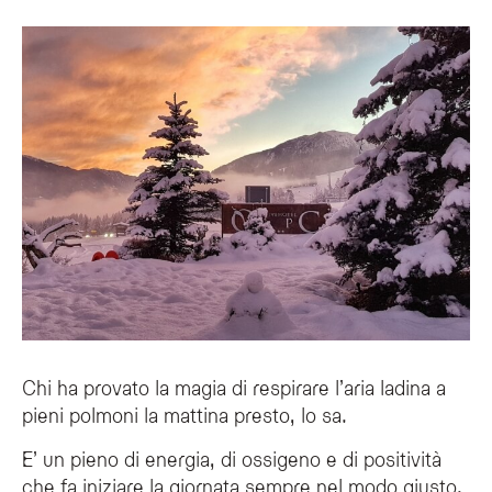
Quali attività all'aperto sono consigliate per una vacanza all'Ol
Per una vacanza rigenerante presso l'Olympic SPA Hotel, è consigliato trascorr
Come si integra il benessere wellness con l'aria di montagna al
L'Olympic SPA Hotel arricchisce l'esperienza dell'aria di montagna attraverso ri
Chi ha provato la magia di respirare l’aria ladina a
pieni polmoni la mattina presto, lo sa.
E’ un pieno di energia, di ossigeno e di positività
che fa iniziare la giornata sempre nel modo giusto.