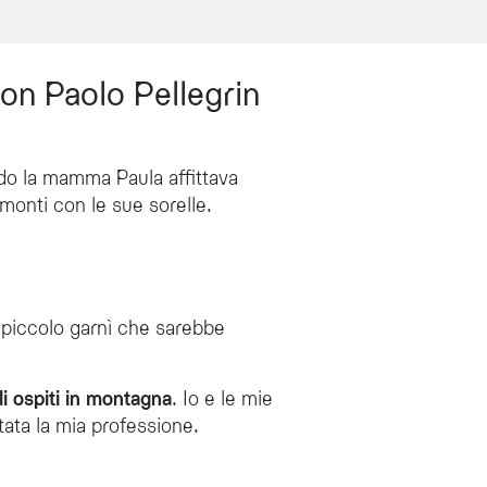
con Paolo Pellegrin
ando la mamma Paula affittava
 monti con le sue sorelle.
e percorsi kneipp a gite in alta quota, vie ferrate e tour in mountain bike o bici 
tte e convenzioni per il noleggio dell'attrezzatura.
piccolo garnì che sarebbe
o e tour guidati con sci da discesa in vari comprensori delle Dolomiti.
piti alla scoperta delle Dolomiti e della cultura ladina.
 ospiti in montagna
. Io e le mie
ata la mia professione.