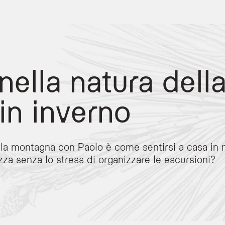
nella natura dell
 in inverno
e la montagna con Paolo è come sentirsi a casa in
on Paolo Pellegrin
zza senza lo stress di organizzare le escursioni?
scursioni guidate curate da Paolo Pellegrin, membro della famiglia fondatrice. Le a
iate slow, escursioni in alta quota, percorsi in mountain bike, bici da corsa, vie f
i o convenzionati: