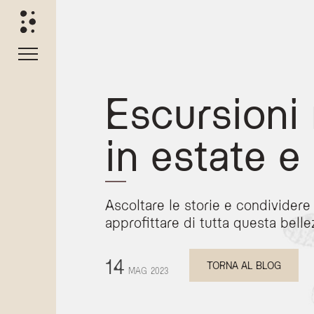
Escursioni 
in estate e
Ascoltare le storie e condivider
Escursioni guidate in Val di Fassa c
approfittare di tutta questa belle
L'Olympic SPA Hotel offre un programma settimanale di e
Attività estive e invernali
14
TORNA AL BLOG
Durante la stagione estiva, il programma include passegg
MAG
2023
Servizi per escursionisti
L'hotel supporta gli ospiti con i seguenti servizi inclus