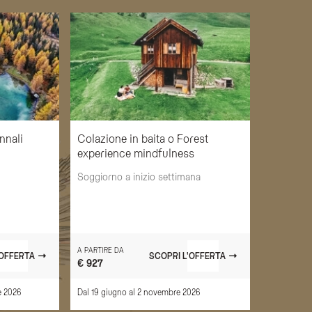
unnali
Colazione in baita o Forest
experience mindfulness
Soggiorno a inizio settimana
A PARTIRE DA
'OFFERTA
SCOPRI L'OFFERTA
€ 927
e 2026
Dal 19 giugno al 2 novembre 2026