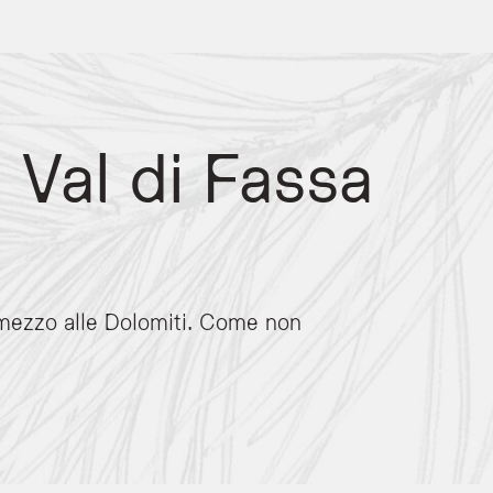
a Val di Fassa
 mezzo alle Dolomiti. Come non
ttività permettono agli ospiti di scoprire le Dolomiti attraverso percorsi autentic
errate e sessioni di nordic walking. Per l'inverno, l'hotel organizza ciaspolate in 