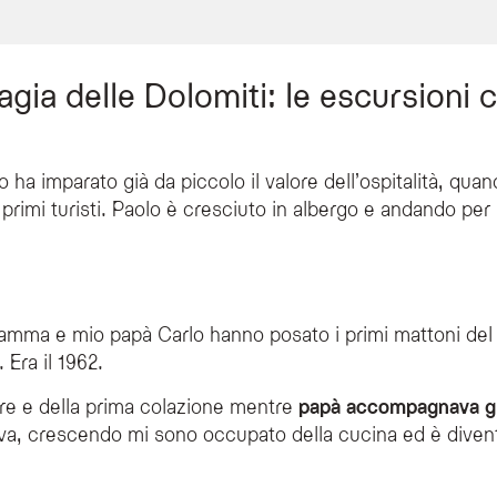
ri
rtiva
iclette
agia delle Dolomiti: le escursioni 
olo ha imparato già da piccolo il valore dell’ospitalità, qu
SPA Hotel in estate?
 primi turisti. Paolo è cresciuto in albergo e andando per
idate sia a piedi che in bicicletta, variando da passeggiate slow con meditazione 
state?
ncini, materiale informativo sui percorsi, transfer organizzati, officina per bicicle
sso l'Olympic SPA Hotel?
mma e mio papà Carlo hanno posato i primi mattoni del 
e ciaspolate in Val Venegia e a Fuciade, gite con motoslitta, uscite di sci di fond
 Era il 1962.
 ospiti?
Paolo Pellegrin, membro della famiglia che gestisce l'hotel, che accompagna gli os
e e della prima colazione mentre
papà accompagnava gli
va, crescendo mi sono occupato della cucina ed è divent