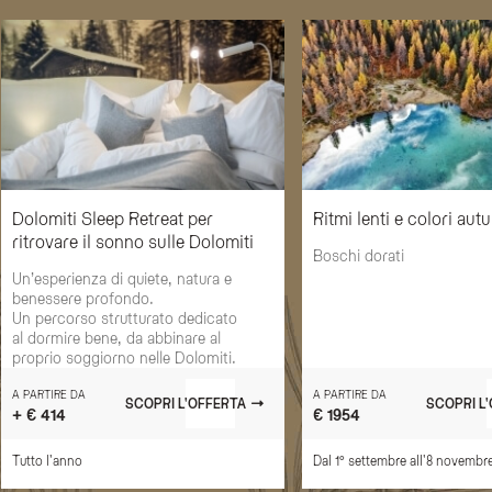
Dolomiti Sleep Retreat per
Ritmi lenti e colori aut
ritrovare il sonno sulle Dolomiti
Boschi dorati
Un’esperienza di quiete, natura e
benessere profondo.
Un percorso strutturato dedicato
al dormire bene, da abbinare al
proprio soggiorno nelle Dolomiti.
A PARTIRE DA
A PARTIRE DA
SCOPRI L'OFFERTA
SCOPRI L
+ € 414
€ 1954
Tutto l'anno
Dal 1° settembre all'8 novembr