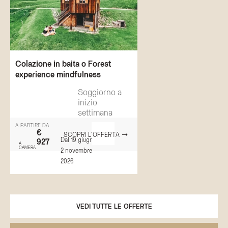
Colazione in baita o Forest
experience mindfulness
Soggiorno a
inizio
settimana
A PARTIRE DA
€
SCOPRI L'OFFERTA
Dal 19 giugno al
927
A
CAMERA
2 novembre
2026
VEDI TUTTE LE OFFERTE