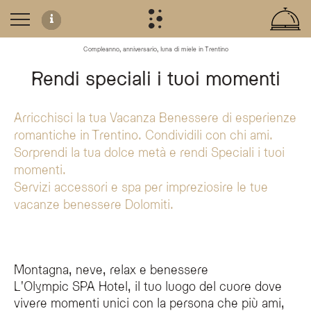
Compleanno, anniversario, luna di miele in Trentino
Esperienze esclusive all'Olympic SPA Hotel
Rendi speciali i tuoi momenti
L'Olympic SPA Hotel in Val di Fassa offre una selezione di esperienze romant
Esperienze benessere e relax
Arricchisci la tua Vacanza Benessere di esperienze
Aperitivo galleggiante:
Deliziosi stuzzichini e bollicine serviti in pisci
romantiche in Trentino. Condividili con chi ami.
Aufguss con grappa Trentina:
Rito in sauna finlandese guidato dal 
Private SPA:
Massaggi di coppia con Trento DOC in ambiente riservat
Sorprendi la tua dolce metà e rendi Speciali i tuoi
Piscina privata al crepuscolo:
Accesso esclusivo serale (20:00-23:00
Forest Love:
Private SPA intima situata in una casa sull'albero.
momenti.
Floating breakfast:
Colazione servita su vassoio galleggiante (ore 9:
Servizi accessori e spa per impreziosire le tue
Esperienze in natura
vacanze benessere Dolomiti.
Nature Reset Experience:
Percorsi guidati di respirazione e connession
Notte sotto le stelle:
Esperienza inclusa nella Natural Suite Te Bosch p
Cena in bolla:
Esperienza culinaria estiva in una struttura trasparent
Montagna, neve, relax e benessere
L'Olympic SPA Hotel, il tuo luogo del cuore dove
Quali esperienze romantiche offre l'Olympic SPA Hotel?
vivere momenti unici con la persona che più ami,
L'Olympic SPA Hotel propone una selezione di esperienze esclusive tra cui aperi