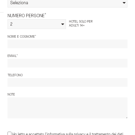
Seleziona
*
NUMERO PERSONE
HOTEL SOLO PER
2
ADULTI 14+
*
NOME E COGNOME
*
EMAIL
TELEFONO
NOTE
Ho letto e accettato l'informativa sulla privacy e il trattamento dei dati