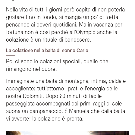
La colazione in baita è inclusa anche nel buffet dell'hotel?
Nella vita di tutti i giorni però capita di non poterla
Sì, anche nel buffet della colazione servito in hotel è possibile trovare prodott
gustare fino in fondo, si mangia un po’ di fretta
pensando ai doveri quotidiani. Ma in vacanza per
fortuna non è così perché all’Olympic anche la
colazione è un rituale di benessere.
La colazione nella baita di nonno Carlo
Poi ci sono le colazioni speciali, quelle che
rimangono nel cuore.
Immaginate una baita di montagna, intima, calda e
accogliente; tutt’attorno i prati e l’energia delle
nostre Dolomiti. Dopo 20 minuti di facile
passeggiata accompagnati dai primi raggi di sole
suona un campanaccio. È Manuela che dalla baita
vi avverte: la colazione è pronta.