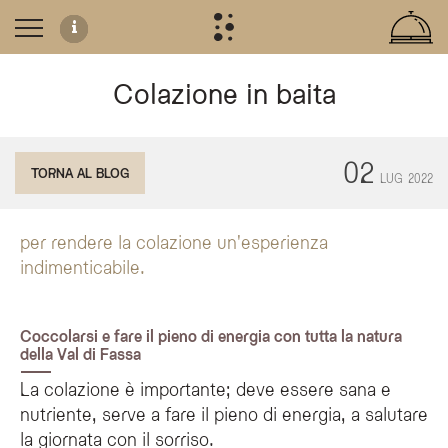
Colazione in baita
Un'esperienza di colazione autentica in montagna
02
TORNA AL BLOG
LUG
2022
L'Olympic SPA Hotel trasforma la colazione in un rituale di benessere immerso n
Rituali di benessere tra natura e tradizioni
per rendere la colazione un'esperienza
Il legame con il territorio si riflette anche nella proposta gastronomica dell'
indimenticabile.
Coccolarsi e fare il pieno di energia con tutta la natura
In cosa consiste l'esperienza della colazione in baita all'Olympi
della Val di Fassa
La colazione in baita è un rituale di benessere esclusivo offerto durante l'es
La colazione è importante; deve essere sana e
Quali prodotti tipici vengono serviti durante la colazione in bait
nutriente, serve a fare il pieno di energia, a salutare
Durante la colazione in baita vengono serviti prodotti genuini del territorio, tr
la giornata con il sorriso.