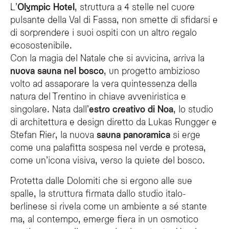
L’
Olympic Hotel
, struttura a 4 stelle nel cuore
Che cos'è la nuova sauna nel bosco dell'Olympic SPA Hotel?
pulsante della Val di Fassa, non smette di sfidarsi e
di sorprendere i suoi ospiti con un altro regalo
La nuova sauna nel bosco è una struttura panoramica ecosostenibile progettat
ecosostenibile.
Quali sono le caratteristiche architettoniche della sauna?
Con la magia del Natale che si avvicina, arriva la
La sauna presenta un design avveniristico con ampie vetrate che permettono di
nuova sauna nel bosco
, un progetto ambizioso
È possibile praticare l'Aufguss nella nuova sauna?
volto ad assaporare la vera quintessenza della
Sì, la sauna ospita il rituale Aufguss, un'antica pratica di "gettata di vapore
natura del Trentino in chiave avveniristica e
La sauna dispone di servizi aggiuntivi?
singolare. Nata dall’
estro creativo di Noa
, lo studio
Oltre alla sauna, l'area nel bosco include una terrazza panoramica con vasc
di architettura e design diretto da Lukas Rungger e
Stefan Rier, la nuova
sauna panoramica
si erge
come una palafitta sospesa nel verde e protesa,
come un’icona visiva, verso la quiete del bosco.
Protetta dalle Dolomiti che si ergono alle sue
spalle, la struttura firmata dallo studio italo-
berlinese si rivela come un ambiente a sé stante
ma, al contempo, emerge fiera in un osmotico