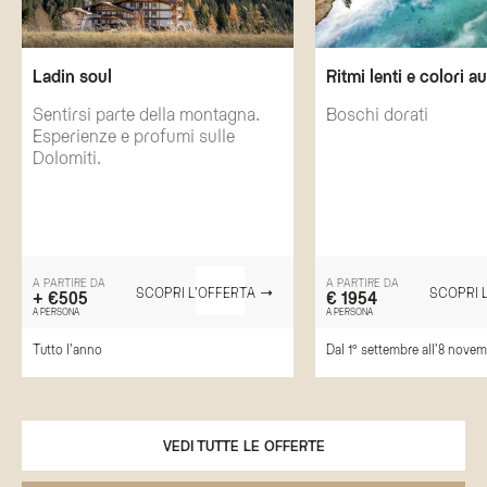
Ladin soul
Ritmi lenti e colori a
Sentirsi parte della montagna.
Boschi dorati
Esperienze e profumi sulle
Dolomiti.
A PARTIRE DA
A PARTIRE DA
SCOPRI L'OFFERTA
SCOPRI 
+ €505
€ 1954
A PERSONA
A PERSONA
Tutto l'anno
Dal 1° settembre all'8 nove
VEDI TUTTE LE OFFERTE