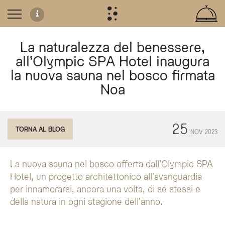
La naturalezza del benessere,
all’Olympic SPA Hotel inaugura
la nuova sauna nel bosco firmata
Noa
La nuova sauna panoramica nel bosco
25
TORNA AL BLOG
NOV
2023
L'Olympic SPA Hotel ha inaugurato una nuova sauna nel bosco in Val di Fassa, 
Caratteristiche dell'esperienza wellness
La nuova sauna nel bosco offerta dall’Olympic SPA
Design sostenibile:
La sauna integra materiali naturali con un'estetic
Vista panoramica:
Le ampie vetrate permettono un contatto visivo cos
Hotel, un progetto architettonico all’avanguardia
Relax esclusivo:
La struttura è dotata di una terrazza panoramica co
Rituale Aufguss:
La sauna è teatro di sessioni di Aufguss condotte da
per innamorarsi, ancora una volta, di sé stessi e
La sauna è pensata per offrire sia momenti di socialità sia spazi di contempl
della natura in ogni stagione dell’anno.