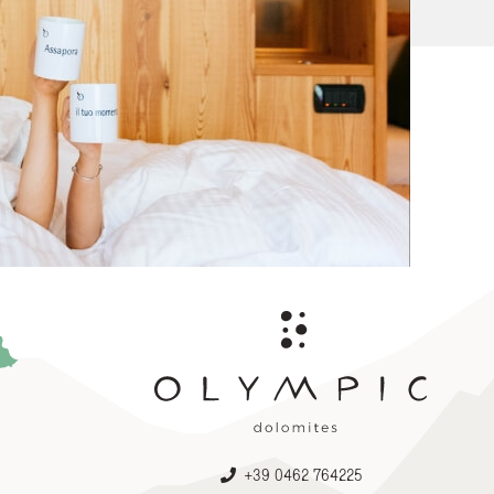
ate check-out presso l'hotel, previa verifica della disponibilità al momento della r
dall'Olympic SPA Hotel per permettere agli ospiti di godere più a lungo degli spazi 
+39 0462 764225