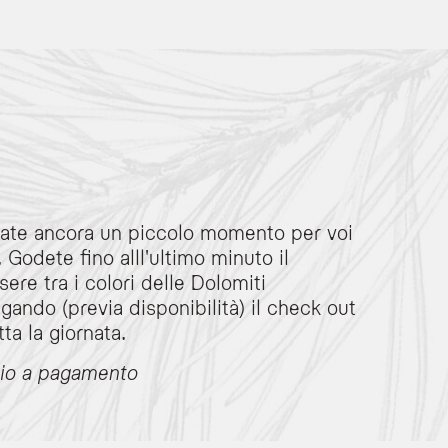
iate ancora un piccolo momento per voi
. Godete fino alll'ultimo minuto il
antenere la disponibilità della camera oltre l'orario standard per continuare a go
ere tra i colori delle Dolomiti
gando (previa disponibilità) il check out
tta la giornata.
n base all'occupazione.
zio a pagamento