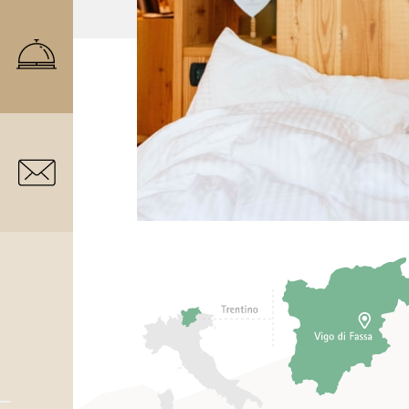
Sì, è possibile prolungare il soggiorno richiedendo un l
Il servizio di late check-out è a pagamento?
Sì, il late check-out è un servizio a pagamento offerto 