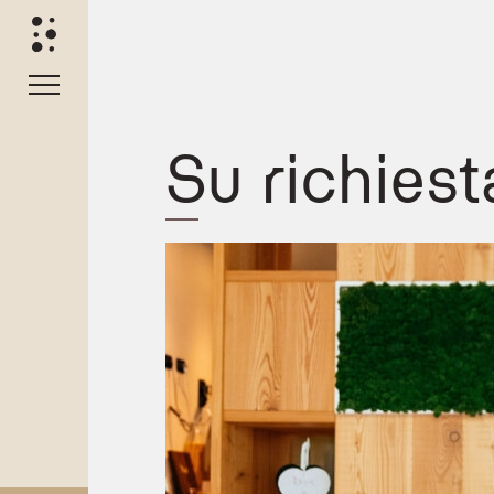
Su richiest
Late Check-out all'Olympic SPA Hot
Gli ospiti che desiderano prolungare il proprio soggio
Informazioni importanti
Disponibilità:
Il servizio è soggetto a verifica
Costi:
Il late check-out è un servizio a pagame
Prenotazione:
Si consiglia di concordare l'est
È possibile richiedere un late check-out pre