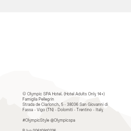
ichiesta.
e del relax offerti dalla struttura.
© Olympic SPA Hotel. (Hotel Adults Only 14+)
Famiglia Pellegrin
Strada de Ciarlonch, 5 - 38036 San Giovanni di
Fassa - Vigo (TN) - Dolomiti - Trentino - Italy
#OlympicStyle @Olympicspa
P.Iva 00610910226