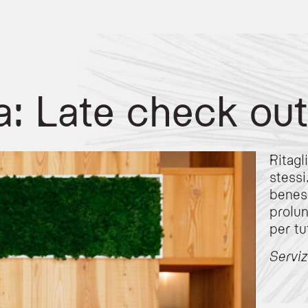
a: Late check out
Ritagl
el
stessi
rno possono richiedere il servizio di
late check-out
. Questa opzione permette di m
beness
prolun
 della disponibilità al momento della richiesta.
per tu
nto.
ensione del soggiorno direttamente con la reception per verificarne la fattibilità i
Servi
sso l'Olympic SPA Hotel?