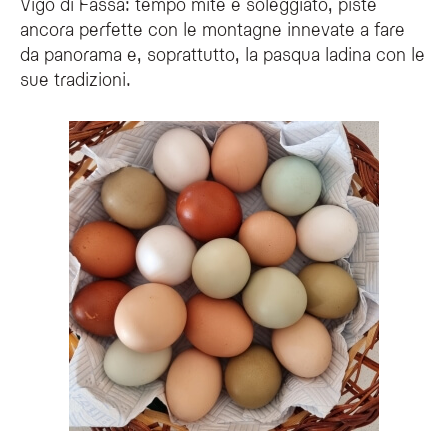
Vigo di Fassa: tempo mite e soleggiato, piste
ancora perfette con le montagne innevate a fare
da panorama e, soprattutto, la pasqua ladina con le
Cosa sono le "batole" della tradizione pasquale in Val di Fassa?
sue tradizioni.
Le "batole" sono strumenti musicali semplici costituiti da un'asse e un martell
Cos'è il "pechenèr" e come si gioca?
Il "pechenèr" è una tradizionale sfida pasquale ladina che consiste nel cozzar
Come si colorano le uova secondo la tradizione descritta dall'O
Le uova si possono colorare in modo naturale utilizzando bucce di cipolla, fogli