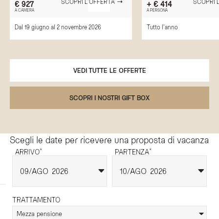
SCOPRI L'OFFERTA
SCOPRI 
€ 927
+ € 414
A CAMERA
A PERSONA
Dal 19 giugno al 2 novembre 2026
Tutto l'anno
VEDI TUTTE LE OFFERTE
SCOPRI I NOSTRI GIFT BOX
Scegli le date per ricevere una proposta di vacanza
*
*
ARRIVO
PARTENZA
09
AGO
2026
10
AGO
2026
TRATTAMENTO
Mezza pensione