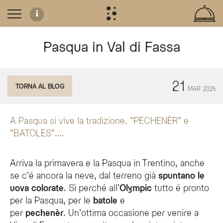
Pasqua in Val di Fassa
Tradizioni di Pasqua in Val di Fassa
21
TORNA AL BLOG
MAR
2025
Vivere la Pasqua all'Olympic SPA Hotel significa immergersi nelle antiche usan
Le Batole
A Pasqua si vive la tradizione. “PECHENÈR” e
Nei giorni del Venerdì e Sabato Santo, le campane del paese restano mute in a
“BATOLES”….
La sfida del Pechenèr
La domenica di Pasqua è dedicata al
pechenèr
, il tradizionale gioco di rottu
Arriva la primavera e la Pasqua in Trentino, anche
Consigli per il Pechenèr
se c’é ancora la neve, dal terreno già
spuntano le
Per affrontare al meglio questa sfida tradizionale, ecco alcuni suggerimenti:
uova colorate
. Sì perché all’
Olympic
tutto é pronto
Selezione:
Prediligete uova di dimensioni contenute per una maggiore
Preparazione:
Utilizzate coloranti naturali come bucce di cipolla, fond
per la Pasqua, per le
batole
e
Tecnica:
L'uovo va impugnato fermamente a pugno. È fondamentale uti
Regole:
La sfida richiede precisione. Il
pechenèr
si disputa in famiglia 
per
pechenèr
. Un’ottima occasione per venire a