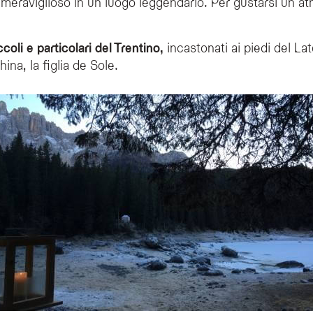
meraviglioso in un luogo leggendario. Per gustarsi un at
Carezza?
coli e particolari del Trentino,
incastonati ai piedi del La
tti i weekend del mese di dicembre.
na, la figlia de Sole.
i Carezza?
vo situato sulle sponde dell'omonimo lago, caratterizzato da casette di legno ill
 Natale di Carezza?
concerti di corno alpino, vedere la sfilata dei Krampus, partecipare a escursioni c