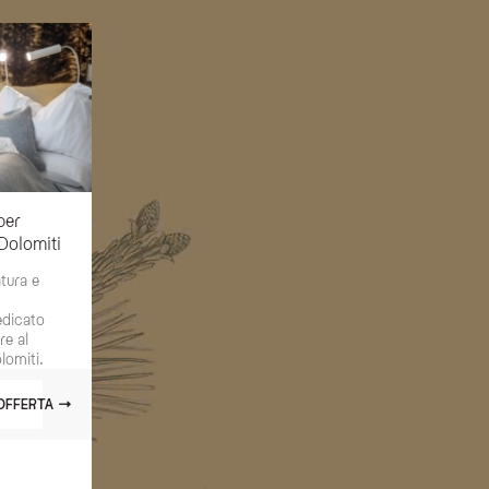
per
 Dolomiti
atura e
edicato
re al
lomiti.
'OFFERTA