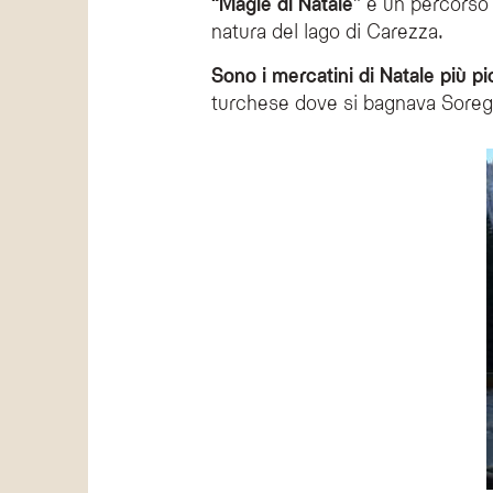
“Magie di Natale”
è un percorso 
natura del lago di Carezza.
Quando si svolgono i mercatini di Natale di 
Sono i mercatini di Natale più pic
Il mercatino di Natale di Carezza è aperto durante tu
turchese dove si bagnava Soreghi
Cosa rende speciale il mercatino di Natale d
Il mercatino di Natale di Carezza è un evento suggesti
Quali attività si possono fare ai mercatini di
Durante i weekend di dicembre, è possibile assistere a 