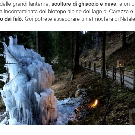
elle grandi lanterne,
sculture di ghiaccio e neve
, e un 
a incontaminata del biotopo alpino del lago di Carezza e
o dai falò
. Qui potrete assaporare un atmosfera di Natale