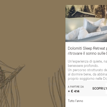
Dolomiti Sleep Retreat 
ritrovare il sonno sulle
Un’esperienza di quiete, n
benessere profondo.
Un percorso strutturato d
al dormire bene, da abbina
proprio soggiorno nelle Do
A PARTIRE DA
SCOPRI L
+ € 414
Tutto l'anno