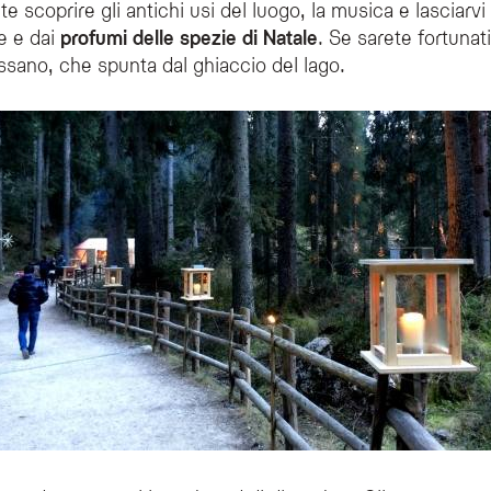
 scoprire gli antichi usi del luogo, la musica e lasciarvi
e e dai
profumi delle spezie di Natale
. Se sarete fortunat
assano, che spunta dal ghiaccio del lago.