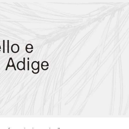
llo e
o Adige
invernale suggestiva. L'evento si svolge durante i fine settimana di dicembre in u
mpus e momenti dedicati a fiabe e leggende locali.