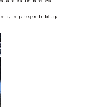
mosfera unica immersi nella
temar, lungo le sponde del lago
uminate, sculture di ghiaccio e un panorama mozzafiato ai piedi del Latemar.
on le lanterne intorno al lago o scoprire l'astronomia presso il planetario dell'Al