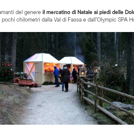
 amanti del genere
il mercatino di Natale ai piedi delle Dol
a pochi chilometri dalla Val di Fassa e dall’Olympic SPA H