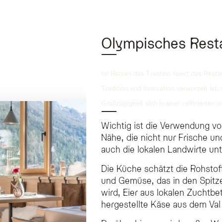
Olympisches Rest
Im Herzen des Trentino feiert das Restaur
Tradition und Innovation verwurzelt ist,
Großzügigkeit sich in einer raffinierten 
Wichtig ist die Verwendung v
Nähe, die nicht nur Frische un
auch die lokalen Landwirte unt
Die Küche schätzt die Rohstoff
und Gemüse, das in den Spitze
wird, Eier aus lokalen Zuchtb
hergestellte Käse aus dem Val 