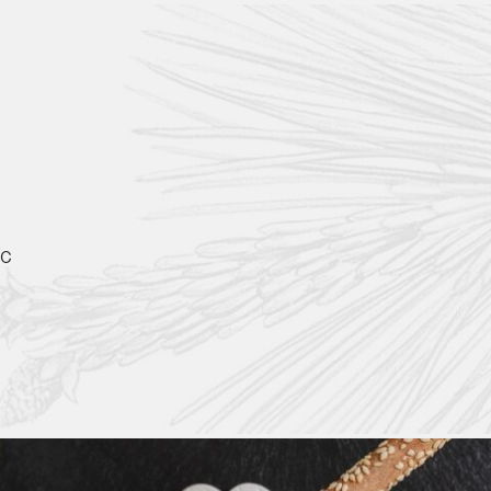
ic
 SPA Hotel
e, die den Fokus auf lokale Qualität und Nachhaltigkeit legen:
uf traditionelle Trentiner Küche. Es werden regionale Produkte wie Gemüse der 
zliches Konzept. Chefkoch Demetrio kombiniert vegetarische Kreativität mit sais
m Olympic SPA Hotel?
ische Erlebnisse: das 'Olympische Restaurant', das sich auf traditionelle Trentin