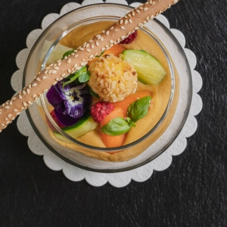
taurant aus?
zt auf eine kulinarische Philosophie, die Tradition und Innovation verbindet. 
 an?
reatives Konzept, das darauf spezialisiert ist, Produkte aus dem eigenen biologisch