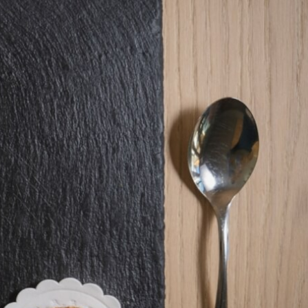
Dabei werden bevorzugt lokale Produkte wie saisonales Gemüse, Eier aus regional
en Garten zu verarbeiten und traditionelle Rezepte auf pflanzlicher Basis neu zu i