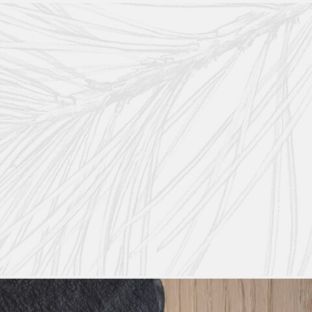
Saison, lokale Eier und handwerklich hergestellter Käse aus dem Val di Fassa v
onalen, biologischen Produkten aus eigenem Anbau, um traditionelle Rezepte mode
er Küche mit lokalen Zutaten spezialisiert hat, und das 'Restaurant Ort', das ein 