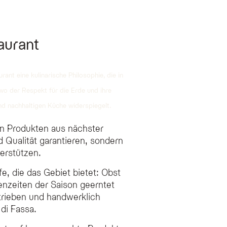
aurant
ant eine kulinarische Philosophie, die in
 wo der Respekt für die Erde und ihre
und nachhaltigen Küche widerspiegelt.
on Produkten aus nächster
d Qualität garantieren, sondern
erstützen.
e, die das Gebiet bietet: Obst
nzeiten der Saison geerntet
etrieben und handwerklich
di Fassa.