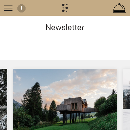
Newsletter
Bleiben Sie mit dem Olympic SPA Hotel in Verbin
Abonnieren Sie unseren Newsletter, um regelmäßig Updates, exklusive Angeb
Direkter Kontakt und Vorteile
Durch die Anmeldung bleiben Sie stets informiert über:
Aktuelle Angebote für Ihren Urlaub im Trentino
Neues aus unserem Blog über Ladinische Traditionen und Wellness
Exklusive Informationen zu unseren Suiten und Chalets
Wir legen großen Wert auf den direkten Austausch mit unseren Gästen. Nutzen
Wie kann ich mich für den Newsletter des Olympic SPA Hotel 
Sie können sich direkt über unsere Newsletter-Seite anmelden, indem Sie 