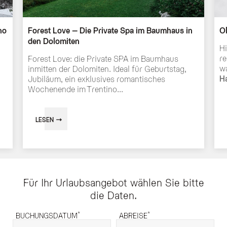
Welche Vorteile bietet der Newsletter des Hotels?
Der Newsletter des Olympic SPA Hotel informiert Sie regelmäßig über exklus
no
Forest Love – Die Private Spa im Baumhaus in
O
Kann ich mich jederzeit vom Newsletter abmelden?
den Dolomiten
Hi
Ja, Sie können sich jederzeit über den Abmeldelink, der in jeder E-Mail enth
re
Forest Love: die Private SPA im Baumhaus
wa
inmitten der Dolomiten. Ideal für Geburtstag,
Ha
Jubiläum, ein exklusives romantisches
Wochenende im Trentino...
LESEN
Für Ihr Urlaubsangebot wählen Sie bitte
die Daten.
*
*
BUCHUNGSDATUM
ABREISE