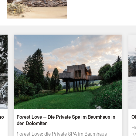
no
Forest Love – Die Private Spa im Baumhaus in
O
den Dolomiten
Hi
re
Forest Love: die Private SPA im Baumhaus