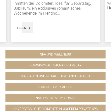
wa
inmitten der Dolomiten. Ideal für Geburtstag,
Ha
Jubiläum, ein exklusives romantisches
Wochenende im Trentino...
LESEN
SPA UND WELLNESS
SCHWIMMBAD, SAUNA UND RELAX
MASSAGEN UND RITUALE DER LANGLEBIGKEIT
NATURHEILVERFAHREN
NATURAL VITALITY COACH
UNVERGESSLICHE MOMENTE IN UNSEREM PRIVATE SPA