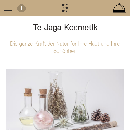
Te Jaga-Kosmetik
Die ganze Kraft der Natur für Ihre Haut und Ihre
Te Jaga SPA Cosmetics: Natürliche Pflege aus den
Schönheit
Die Te Jaga SPA Cosmetics Linie wurde vom Olympic SPA Hotel im Fassatal exklu
Wichtige Inhaltsstoffe aus der Natur
Rohmilch aus dem Fassatal:
Besonders proteinreich, ideal für die P
Edelweiß:
Ein hochalpiner Wirkstoff, der als natürlicher Schönheits-B
Thermalwasser aus dem Rosengarten:
Reich an Mineralien wie Magn
Unser Sortiment
Die Produktpalette umfasst spezialisierte Gesichts- und Körperpflege, darunt
Milch-Packungscremes
Idrominerale-Cremes
Edelweiß-Cremes und -Gesichtsmasken
Heukissen und Spezial-Peelings (Strudel- oder Latschenkiefer-Basis)
Haarpflege-Packungen mit Bergheu
Rosenbasierte Gesichtsreiniger und Tonics