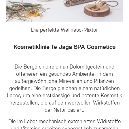
Was macht die Te Jaga SPA Cosmetics so besonders?
Die Te Jaga SPA Cosmetics basieren auf einer einzigartigen Synergie aus lo
Die perfekte Wellness-Mixtur
Welche natürlichen Inhaltsstoffe werden für die Te Jaga-Produ
Für unsere Kosmetiklinie verwenden wir hochwertige Inhaltsstoffe aus der R
Kosmetiklinie Te Jaga SPA Cosmetics
Wofür wird das Thermalwasser aus dem Rosengarten verwende
Das mineralreiche Thermalwasser aus dem Rosengarten dient als Basiselement
Die Berge sind reich an Dolomitgestein und
offerieren ein gesundes Ambiente, in dem
außergewöhnliche Mineralien und Pflanzen
gedeihen. Die Berge gleichen einem natürlichen
Labor, um eine erstklassige und potente Kosmetik
herzustellen, die auf den wertvollen Wirkstoffen
der Natur basiert.
Die im Labor mechanisch extrahierten Wirkstoffe
und Vitamine arbeiten synergetisch zusammen