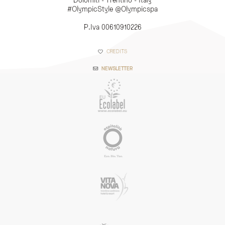
#OlympicStyle @Olympicspa
P.Iva 00610910226
CREDITS
NEWSLETTER