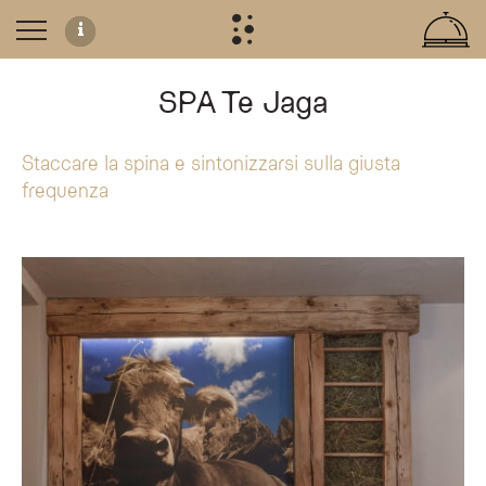
SPA Te Jaga
Staccare la spina e sintonizzarsi sulla giusta
Wellness im Olympic SPA Hotel
frequenza
Das SPA Te Jaga im Olympic SPA Hotel bietet ein ganzheitliches Hochgebirgs
Individuelle Regeneration
Jedes Wellness-Programm ist als persönlicher Transformationsprozess konzip
Was bietet das SPA Te Jaga im Olympic SPA Hotel?
Das SPA Te Jaga im Olympic SPA Hotel bietet ein ganzheitliches Hochgebirgs-
Welche Wellness-Programme stehen zur Verfügung?
Gäste können aus fünf spezialisierten Wellness-Programmen wählen, die ne