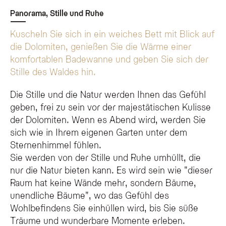
Kann ich in der Natural Suite Te Aga ein Frühstück auf das Zimmer
Panorama, Stille und Ruhe
Gäste können das Frühstück auf Wunsch auf die Suite bestellen, um es in der pr
*
Kuscheln Sie sich in ein weiches Bett mit Blick auf
E-MAIL
Ist das Olympic SPA Hotel eine kinderfreundliche Unterkunft?
die Dolomiten, genießen Sie die Wärme einer
Das Olympic SPA Hotel ist eine „Adults Only“-Unterkunft für Gäste ab 14 Jahren.
komfortablen Badewanne und geben Sie sich der
TELEFON
Stille des Waldes hin.
Die Stille und die Natur werden Ihnen das Gefühl
NACHRICHT
geben, frei zu sein vor der majestätischen Kulisse
der Dolomiten. Wenn es Abend wird, werden Sie
sich wie in Ihrem eigenen Garten unter dem
Sternenhimmel fühlen.
Ich habe die Datenschutzbestimmungen zur Kenntnis
Sie werden von der Stille und Ruhe umhüllt, die
genommen und akzeptiert.
nur die Natur bieten kann. Es wird sein wie "dieser
Melde mich für den Newsletter an!
Raum hat keine Wände mehr, sondern Bäume,
unendliche Bäume", wo das Gefühl des
Wohlbefindens Sie einhüllen wird, bis Sie süße
Träume und wunderbare Momente erleben.