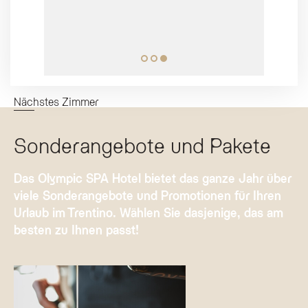
wirklich sehr ruhige und gute
TripAdvisor
Atmosphäre zum Entspannen.
Großes Kompliment an den Koch,
TripAdvisor
der sich wirkliche Mühe gibt, die
Gäste immer wieder von neuem zu
begeistern. Und dazu die guten
Weine - empfohlen von Carla - der
Nächstes Zimmer
Sommeliere.
Sonderangebote und Pakete
Das Olympic SPA Hotel bietet das ganze Jahr über
viele Sonderangebote und Promotionen für Ihren
Urlaub im Trentino. Wählen Sie dasjenige, das am
besten zu Ihnen passt!