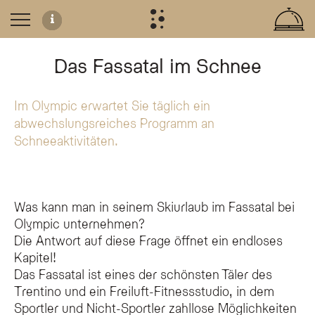
Das Fassatal im Schnee
Im Olympic erwartet Sie täglich ein
Wintererlebnisse im Fassatal
abwechslungsreiches Programm an
Das Olympic SPA Hotel ist der ideale Ausgangspunkt für Ihren Winterurlaub 
Schneeaktivitäten.
Skiservice und Komfort
Für einen stressfreien Aufenthalt bietet das Hotel umfassende Services direkt
Skipass-Service und Ausrüstungsverleih im Haus
Privates Ski-Depot
Was kann man in seinem Skiurlaub im Fassatal bei
Skibus-Anbindung direkt am Hotel
Professionelle Skikurse für alle Niveaus
Olympic unternehmen?
Entspannung nach dem Skifahren
Die Antwort auf diese Frage öffnet ein endloses
Nach einem Tag auf der Piste können Sie sich in unserem SPA entspannen un
Kapitel!
Das Fassatal ist eines der schönsten Täler des
Trentino und ein Freiluft-Fitnessstudio, in dem
Sportler und Nicht-Sportler zahllose Möglichkeiten