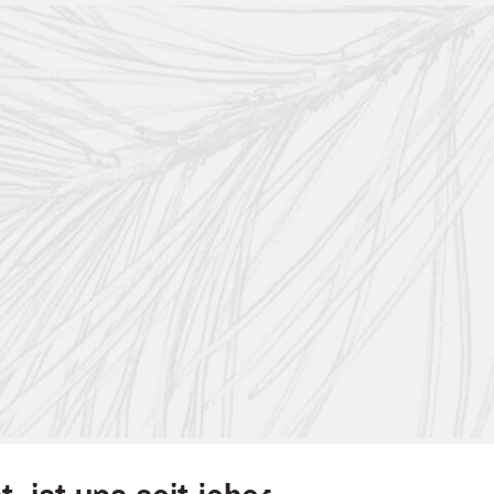
nter Vermeidung von Lebensmittelabfällen.
ern.
us Pozza di Fassa.
 Basis.
ökologischen Fußabdrucks.