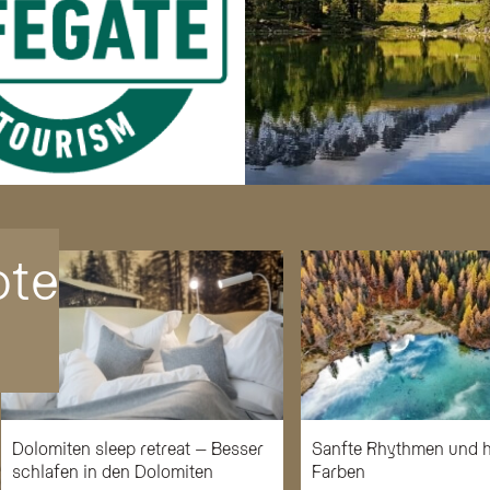
ote
Dolomiten sleep retreat – Besser
Sanfte Rhythmen und h
schlafen in den Dolomiten
Farben