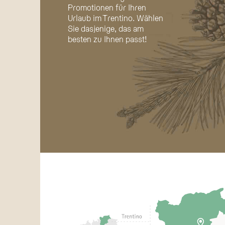
umweltfreundlichen Urlaub Wert legen
Promotionen für Ihren
u Wochenbeginn
Urlaub im Trentino. Wählen
Sie dasjenige, das am
AB
besten zu Ihnen passt!
EN SIE DAS ANGEBOT
ENTDECKEN SIE DAS ANGEBOT
+ €65
 7. Oktober 2026
Das ganze Jahr über