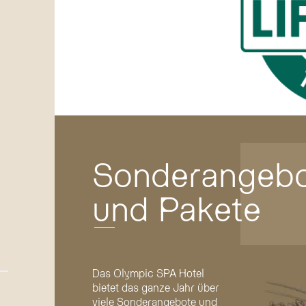
Sonderangeb
und Pakete
Das Olympic SPA Hotel
 der Hütte oder
Nachhaltige Verlockungen
bietet das ganze Jahr über
rience
viele Sonderangebote und
Für Gäste, die auf einen