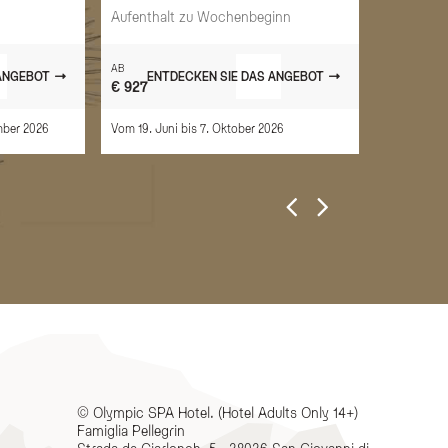
umweltfre
Aufenthalt zu Wochenbeginn
AB
AB
 ANGEBOT
ENTDECKEN SIE DAS ANGEBOT
ENT
€ 927
+ €65
mber 2026
Vom 19. Juni bis 7. Oktober 2026
Das ganze J
© Olympic SPA Hotel. (Hotel Adults Only 14+)
Famiglia Pellegrin