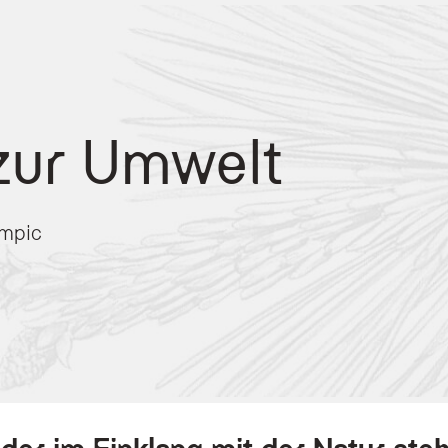
zur Umwelt
ympic
el
l zertifiziert und setzt auf einen sanften Tourismus im Einklang mit der Natur.
-Produkten und heimischen Erzeugnissen wie Fleisch, Gemüse, Milch und Käse u
terialien wie Holz, Stein und Leder sowie Zusammenarbeit mit lokalen Handwerk
natürlichen Wirkstoffen und umweltfreundliche Courtesy-Sets, etwa mit Honig a
ng und Einsatz biologischer Reinigungsmittel auf pflanzlicher und mineralischer
gung mit dem Fahrrad oder öffentlichen Verkehrsmitteln zur Reduzierung des 