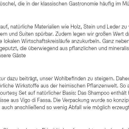
schel, die in der klassischen Gastronomie häufig im Mül
rauf, natürliche Materialien wie Holz, Stein und Leder z
ern und Suiten spürbar. Zudem legen wir großen Wert d
 lokalen Wirtschaftskreisläufe anzukurbeln. Ganz neben
 geputzt, die überwiegend aus pflanzlichen und mineral
unsere Gäste
tur dazu beiträgt, unser Wohlbefinden zu steigern. Dahe
liche Wirkstoffe aus der heimischen Pflanzenwelt. So a
ourtesy Set auf natürlicher Basis: Das Shampoo enthält
lisse aus Vigo di Fassa. Die Verpackung wurde so konzip
d auch anschließend so wenig Abfall wie möglich erzeugt